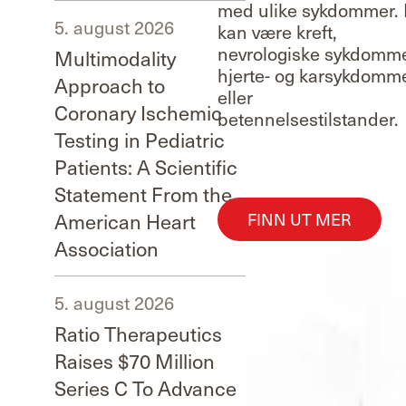
med ulike sykdommer. 
5. august 2026
kan være kreft,
nevrologiske sykdomme
Multimodality
hjerte- og karsykdomm
Approach to
eller
Coronary Ischemic
betennelsestilstander.
Testing in Pediatric
Patients: A Scientific
Statement From the
American Heart
FINN UT MER
Association
5. august 2026
Ratio Therapeutics
Raises $70 Million
Series C To Advance