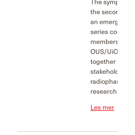
The symposiu
the second eve
an emerging m
series co-host
members of th
OUS/UiO RLT in
together with
stakeholders a
radiopharmace
research and i
Les mer