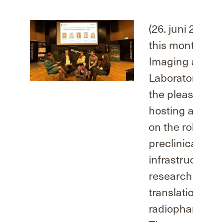
(26. juni 2026) 
this month, Os
Imaging and T
Laboratory (OI
the pleasure of
hosting a sym
on the role of
preclinical
infrastructure
research in the
translation of
radiopharmaceu