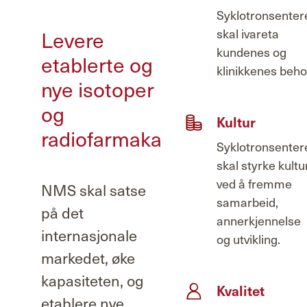
Syklotronsenter
Levere
skal ivareta
kundenes og
etablerte og
klinikkenes beho
nye isotoper
og
Kultur
radiofarmaka
Syklotronsenter
skal styrke kultu
ved å fremme
NMS skal satse
samarbeid,
på det
annerkjennelse
internasjonale
og utvikling.
markedet, øke
kapasiteten, og
Kvalitet
etablere nye