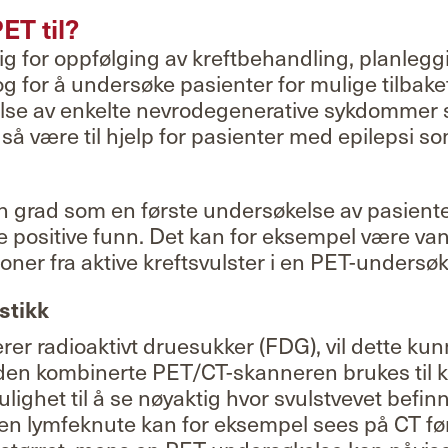
ET til?
g for oppfølging av kreftbehandling, planlegg
g for å undersøke pasienter for mulige tilbake
else av enkelte nevrodegenerative sykdommer
å være til hjelp for pasienter med epilepsi s
en grad som en første undersøkelse av pasienter
ske positive funn. Det kan for eksempel være vans
ner fra aktive kreftsvulster i en PET-undersøk
stikk
er radioaktivt druesukker (FDG), vil dette kun
r den kombinerte PET/CT-skanneren brukes til 
lighet til å se nøyaktig hvor svulstvevet befin
 en lymfeknute kan for eksempel sees på CT fø