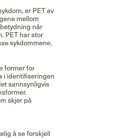
 sykdom, er PET av
lingene mellom
k betydning når
. PET har stor
disse sykdommene.
e former for
 i identifiseringen
det sannsynligvis
nsformer.
om skjer på
lig å se forskjell