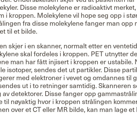
yler. Disse molekylene er radioaktivt merket,
 i kroppen. Molekylene vil hope seg opp i stør
Strålingen fra disse molekylene fanger man opp
 til et bilde.
 skjer i en skanner, normalt etter en ventetid 
ekylene skal fordeles i kroppen. PET utnytter d
ne man har fått injisert i kroppen er ustabile.
e isotoper, sendes det ut partikler. Disse parti
agerer med elektroner i vevet og omdannes til
sendes ut i to retninger samtidig. Skanneren 
ing av detektorer. Disse fanger opp gammastrå
e til nøyaktig hvor i kroppen strålingen kommer
n over et CT eller MR bilde, kan man lage et 