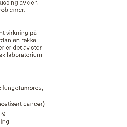
ussing av den
problemer.
nt virkning på
ordan en rekke
r er det av stor
sk laboratorium
ære lungetumores,
nostisert cancer)
ing
ing,