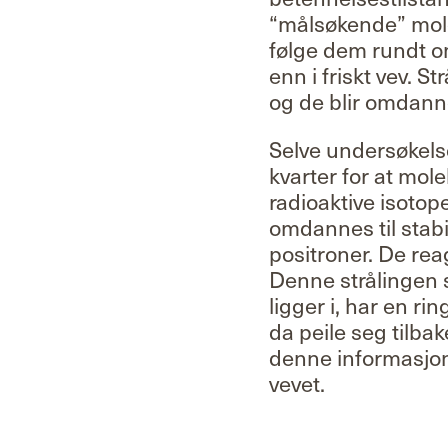
“målsøkende” molek
følge dem rundt om
enn i friskt vev. 
og de blir omdannet
Selve undersøkelsen
kvarter for at mol
radioaktive isotope
omdannes til stabil
positroner. De re
Denne strålingen 
ligger i, har en r
da peile seg tilbak
denne informasjone
vevet.