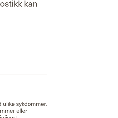
ostikk kan
d ulike sykdommer.
ommer eller
njisert