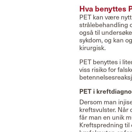
Hva benyttes P
PET kan være nytti
strålebehandling o
også til undersøk
sykdom, og kan ogs
kirurgisk.
PET benyttes i lit
viss risiko for fal
betennelsesreaksjo
PET i kreftdiagno
Dersom man injiser
kreftsvulster. Nå
får man en unik mu
Kreftspredning til