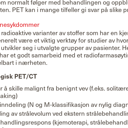
om normalt følger med behandlingen og oppbl
en. PET kan i mange tilfeller gi svar på slike 
ernesykdommer
 radioaktive varianter av stoffer som har en kje
enerelt være et viktig verktøy for studier av hv
vikler seg i utvalgte grupper av pasienter. He
har et godt samarbeid med et radiofarmasøyti
lbart i nærheten.
ogisk PET/CT
r å skille malignt fra benignt vev (f.eks. solit
taking)
nndeling (N og M-klassifikasjon av nylig diag
tilling av strålevolum ved ekstern strålebehandl
handlingsrespons (kjemoterapi, strålebehandl