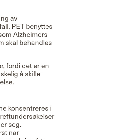
ing av
fall. PET benyttes
 som Alzheimers
om skal behandles
, fordi det er en
kelig å skille
else.
ne konsentreres i
kreftundersøkelser
ner seg.
rst når