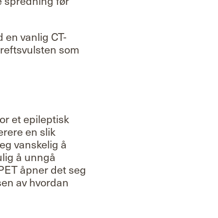
e spredning før
d en vanlig CT-
 kreftsvulsten som
r et epileptisk
erere en slik
seg vanskelig å
mulig å unngå
 PET åpner det seg
lsen av hvordan