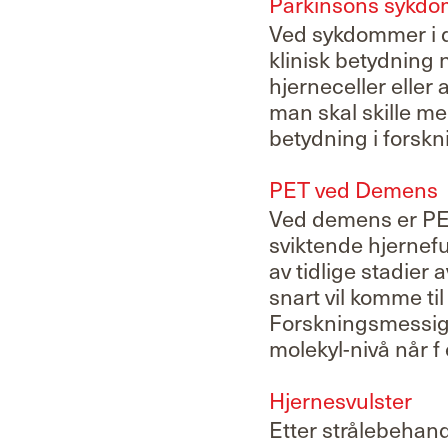
Parkinsons sykdo
Ved sykdommer i d
klinisk betydning 
hjerneceller eller 
man skal skille m
betydning i forskn
PET ved Demens
Ved demens er PET 
sviktende hjernefu
av tidlige stadier
snart vil komme ti
Forskningsmessig v
molekyl-nivå når f
Hjernesvulster
Etter strålebehand