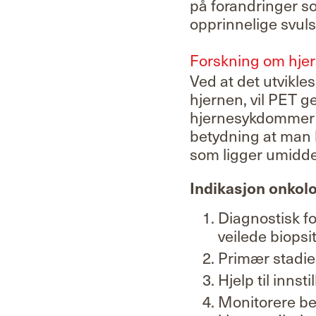
på forandringer s
opprinnelige svulst
Forskning om hj
Ved at det utvikles
hjernen, vil PET g
hjernesykdommer ut
betydning at man 
som ligger umidde
Indikasjon onkol
Diagnostisk fo
veilede biopsi
Primær stadiei
Hjelp til inns
Monitorere be