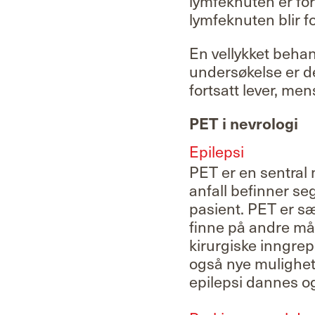
lymfeknuten er fo
lymfeknuten blir fo
En vellykket behand
undersøkelse er det
fortsatt lever, me
PET i nevrologi
Epilepsi
PET er en sentral 
anfall befinner seg
pasient. PET er sær
finne på andre måte
kirurgiske inngre
også nye mulighet
epilepsi dannes og