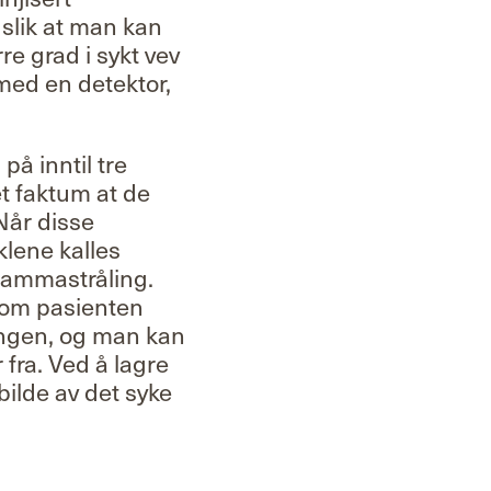
 slik at man kan
re grad i sykt vev
 med en detektor,
på inntil tre
et faktum at de
 Når disse
klene kalles
 gammastråling.
som pasienten
lingen, og man kan
 fra. Ved å lagre
bilde av det syke