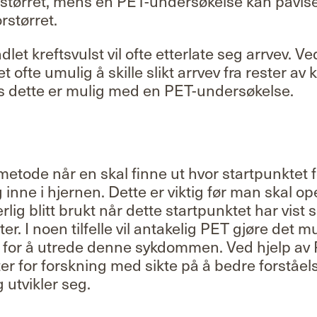
rstørret, mens en PET-undersøkelse kan påvis
rstørret.
let kreftsvulst vil ofte etterlate seg arrvev. Ve
 ofte umulig å skille slikt arrvev fra rester av
ns dette er mulig med en PET-undersøkelse.
metode når en skal finne ut hvor startpunktet fo
 inne i hjernen. Dette er viktig før man skal op
lig blitt brukt når dette startpunktet har vist 
r. I noen tilfelle vil antakelig PET gjøre det 
p for å utrede denne sykdommen. Ved hjelp av
er for forskning med sikte på å bedre forståe
 utvikler seg.