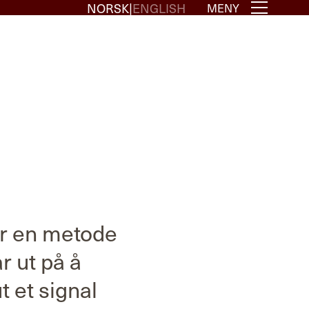
NORSK
ENGLISH
MENY
er en metode
r ut på å
 et signal