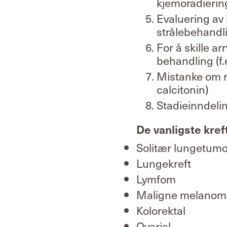
kjemoradierin
Evaluering av
strålebehandli
For å skille ar
behandling (f.
Mistanke om r
calcitonin)
Stadieinndelin
De vanligste kref
Solitær lungetumor
Lungekreft
Lymfom
Maligne melanom
Kolorektal
Ovarial