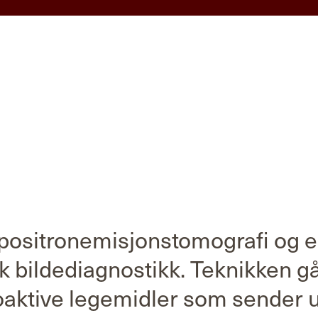
 positronemisjonstomografi og 
k bildediagnostikk. Teknikken gå
oaktive legemidler som sender ut