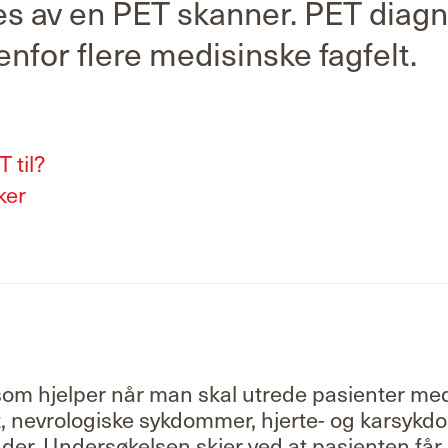
s av en PET skanner. PET diagn
enfor flere medisinske fagfelt.
 til?
ker
 som hjelper når man skal utrede pasienter me
t, nevrologiske sykdommer, hjerte- og karsykd
der. Undersøkelsen skjer ved at pasienten får i