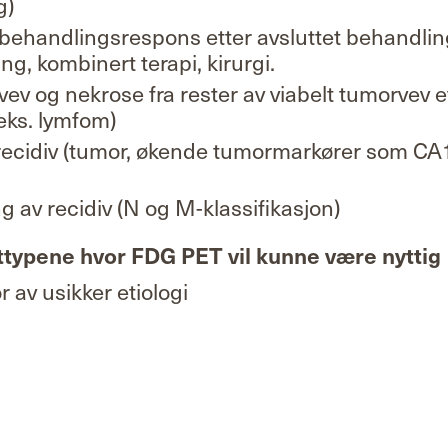
g)
 behandlingsrespons etter avsluttet behandlin
ng, kombinert terapi, kirurgi.
rvev og nekrose fra rester av viabelt tumorvev e
eks. lymfom)
ecidiv (tumor, økende tumormarkører som CA1
g av recidiv (N og M-klassifikasjon)
ttypene hvor FDG PET vil kunne være nyttig
 av usikker etiologi