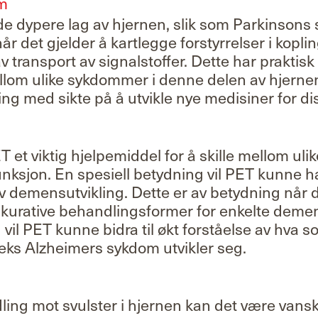
m
e dypere lag av hjernen, slik som Parkinsons
når det gjelder å kartlegge forstyrrelser i kop
av transport av signalstoffer. Dette har praktis
ellom ulike sykdommer i denne delen av hjernen
ing med sikte på å utvikle nye medisiner for 
et viktig hjelpemiddel for å skille mellom ulik
nksjon. En spesiell betydning vil PET kunne ha
 av demensutvikling. Dette er av betydning når 
l kurative behandlingsformer for enkelte deme
il PET kunne bidra til økt forståelse av hva s
 eks Alzheimers sykdom utvikler seg.
ling mot svulster i hjernen kan det være vanske